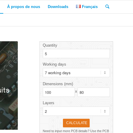
À propos de nous
Downloads
Français
Quantity
Working days
Dimensions (mm)
x
Layers
Need to input more PCB details? Use the PCB